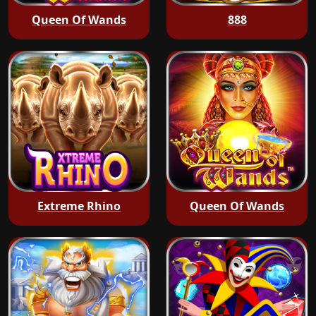
Queen Of Wands
888
Extreme Rhino
Queen Of Wands